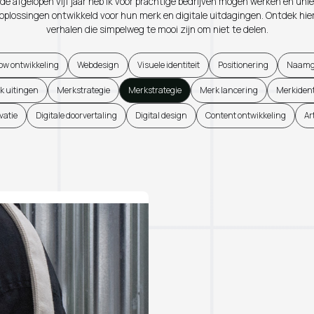
 de afgelopen vijf jaar heb ik voor prachtige bedrijven mogen werken en uni
oplossingen ontwikkeld voor hun merk en digitale uitdagingen. Ontdek hie
verhalen die simpelweg te mooi zijn om niet te delen.
ow ontwikkeling
Webdesign
Visuele identiteit
Positionering
Naamg
k uitingen
Merkstrategie
Merkstrategie
Merk lancering
Merkident
vatie
Digitale doorvertaling
Digital design
Content ontwikkeling
Ar
Ootmarsum, Overijssel
2025