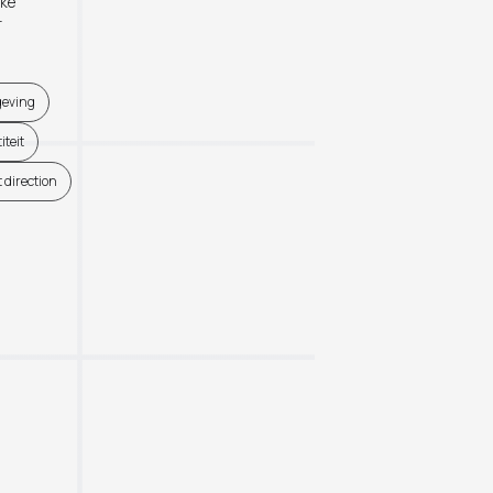
eke
r
eving
iteit
t direction