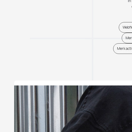
In
Webfl
Mer
Merk acti
Na twintig jaar, een nieuwe richting